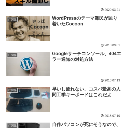
2020.03.21
WordPressのテーマ難民が辿り
IT関係
着いたCocoon
2018.09.01
Googleサーチコンソール、404エ
IT関係
ラー通知の対処方法
2018.07.13
早いし疲れない、コスパ最高の人
IT関係
間工学キーボードはこれだよ
2018.07.10
自作パソコンが死にそうなので、
IT関係