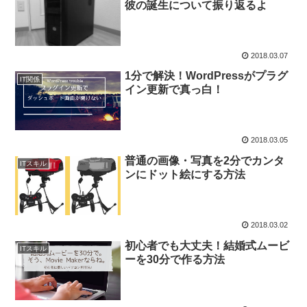
彼の誕生について振り返るよ
2018.03.07
1分で解決！WordPressがプラグ
IT関係
イン更新で真っ白！
2018.03.05
普通の画像・写真を2分でカンタ
ITスキル
ンにドット絵にする方法
2018.03.02
初心者でも大丈夫！結婚式ムービ
ITスキル
ーを30分で作る方法