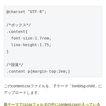
@charset "UTF-8";

/*ボックス*/

.content{

  font-size:1.7rem;

  line-height:1.75;

}

/*段落*/

.content p{margin-top:2em;}
このcontent.cssファイルを、子テーマ「lionblog-child」に
アップロードします。
親テーマではcssフォルダの中にcontent.cssが入っている