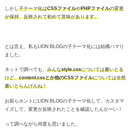
しかし
子テーマ化は
CSSファイル
や
PHPファイル
の変更
が保持、反映されて初めて意味があります。
とは言え、私もLION BLOGの子テーマ化には結構ハマり
ました。
ネットで調べても、
みんな
style.css
については書いとる
けど、
content.cssとか他のCSSファイル
については全然
書いとらんけんね！
お前らホントにLION BLOGの子テーマ化して、カスタマ
イズして、変更が反映されたことを確認したんかーい！
って調べながら何度も思いました。