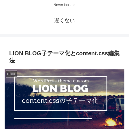
Never too late
遅くない
LION BLOG子テーマ化とcontent.css編集
法
IT関係