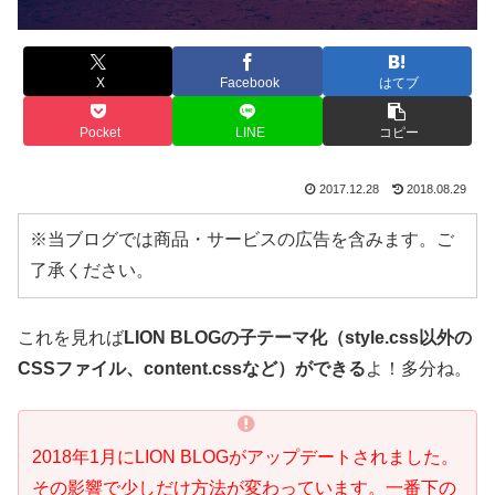
X
Facebook
はてブ
Pocket
LINE
コピー
2017.12.28
2018.08.29
※当ブログでは商品・サービスの広告を含みます。ご
了承ください。
これを見れば
LION BLOGの子テーマ化（style.css以外の
CSSファイル、content.cssなど）ができる
よ！多分ね。
2018年1月にLION BLOGがアップデートされました。
その影響で少しだけ方法が変わっています。一番下の