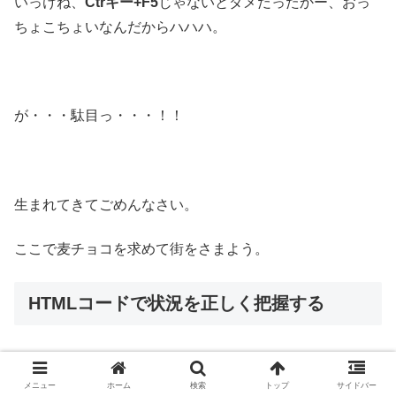
いっけね、
Ctrキー+F5
じゃないとダメだったかー、おっ
ちょこちょいなんだからハハハ。
が・・・駄目っ・・・！！
生まれてきてごめんなさい。
ここで麦チョコを求めて街をさまよう。
HTMLコードで状況を正しく把握する
なんなんだろうこれは。
メニュー
ホーム
検索
トップ
サイドバー