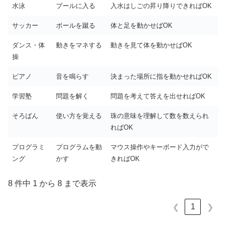
水泳
プールに入る
入水はしごの昇り降りできればOK
サッカー
ボールを蹴る
体と足を動かせばOK
ダンス・体
動きをマネする
動きを見て体を動かせばOK
操
ピアノ
音を鳴らす
決まった場所に指を動かせればOK
学習塾
問題を解く
問題を考えて答えを出せればOK
そろばん
使い方を覚える
珠の意味を理解して数を数えられ
ればOK
プログラミ
プログラムを動
マウス操作やキーボード入力がで
ング
かす
きればOK
8 件中 1 から 8 まで表示
1
❮
❯