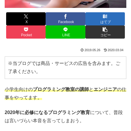
X
Facebook
はてブ
Pocket
LINE
コピー
2019.05.26
2020.03.04
※当ブログでは商品・サービスの広告を含みます。ご
了承ください。
小学生向けの
プログラミング教室の講師
と
エンジニア
の仕
事をやってます。
2020年に必修になるプログラミング教育
について、普段
は言いづらい本音を言ってしまおう。