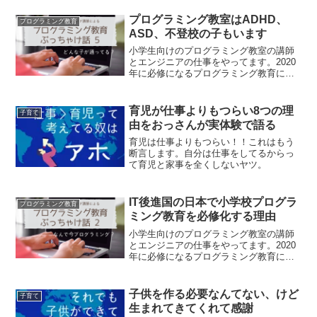
おります。
プログラミング教室はADHD、
プログラミング教育
ASD、不登校の子もいます
小学生向けのプログラミング教室の講師
とエンジニアの仕事をやってます。2020
年に必修になるプログラミング教育に関
する、立場的に言いづらい話をしており
ますよ。
育児が仕事よりもつらい8つの理
子育て
由をおっさんが実体験で語る
育児は仕事よりもつらい！！これはもう
断言します。自分は仕事をしてるからっ
て育児と家事を全くしないヤツ。
IT後進国の日本で小学校プログラ
プログラミング教育
ミング教育を必修化する理由
小学生向けのプログラミング教室の講師
とエンジニアの仕事をやってます。2020
年に必修になるプログラミング教育につ
いて、普段は言いづらい本音をぶっちゃ
けますよ。
子供を作る必要なんてない、けど
子育て
生まれてきてくれて感謝