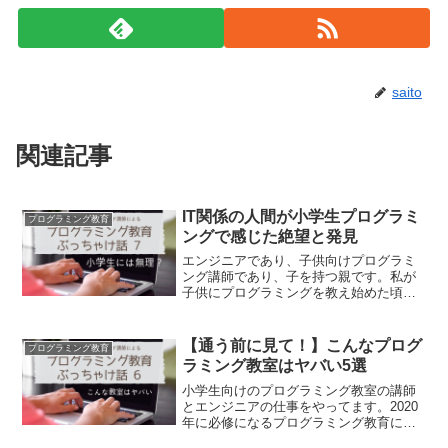
saito
関連記事
IT関係の人間が小学生プログラミ
プログラミング教育
ングで感じた絶望と発見
エンジニアであり、子供向けプログラミ
ング講師であり、子を持つ親です。私が
子供にプログラミングを教え始めた頃、
本気で悩んでいたことを告白します。
【通う前に見て！】こんなプログ
プログラミング教育
ラミング教室はヤバい5選
小学生向けのプログラミング教室の講師
とエンジニアの仕事をやってます。2020
年に必修になるプログラミング教育に関
する、現場の人間が言いづらい話をして