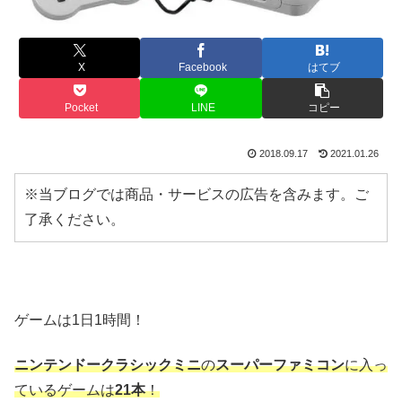
X
Facebook
はてブ
Pocket
LINE
コピー
2018.09.17
2021.01.26
※当ブログでは商品・サービスの広告を含みます。ご
了承ください。
ゲームは1日1時間！
ニンテンドークラシックミニ
の
スーパーファミコン
に入っ
ているゲームは
21本
！