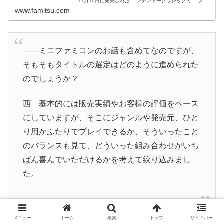
11月10日に発売された“ニンテンドークラシックミニ ファ
ミリーコンピュータ”と、“ニンテンドークラシックミニ ス
www.famitsu.com
ーパーフ...
――ミニファミコンのお話も含めてなのですが、
そもそもタイトルの選定はどのように進められた
のでしょうか？
西 基本的には販売実績やお客様の評価をベース
にしていますが、そこにジャンルや発売元、ひと
り用かふたりでプレイできるか、そういったこと
のバランスも見て、どういった組み合わせがいち
ばん喜んでいただけるかを考えて絞り込みまし
た。
メニュー
ホーム
検索
トップ
サイドバー